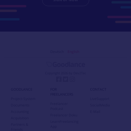
Deutsch
English
Copyright 2026 by Dev2Tec
GOODLANCE
FOR
CONTACT
FREELANCERS
Project-System
LiveSupport
Freelancer
Documents
SocialMedia
Podcast
Accounting
E-Mail
Freelancer Doku
Acquisition
LearnFreelancing
Partners &
App
Friends